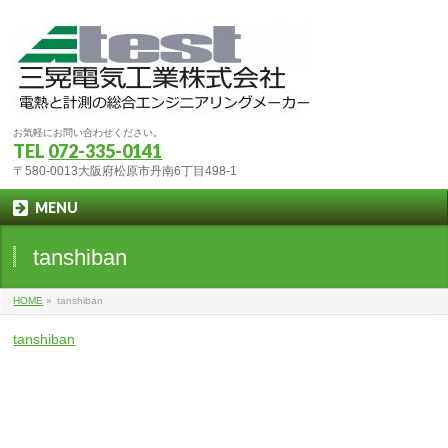
お気軽にお問い合わせください。
TEL
072-335-0141
〒580-0013大阪府松原市丹南6丁目498-1
MENU
tanshiban
HOME
»
tanshiban
tanshiban