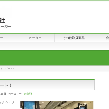
ー
ヒーター
その他取扱商品
会
ストスパート！
ート！
月26日
カテゴリー :
未分類
会２０１８
。