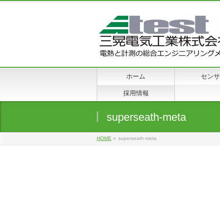
ホーム
センサ
採用情報
superseath-meta
HOME
»
superseath-meta