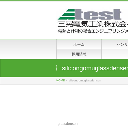
ホーム
センサ
採用情報
silicongomuglassdense
HOME
»
silicongomuglassdensen
glassdensen