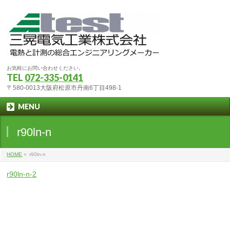
お気軽にお問い合わせください。
TEL
072-335-0141
〒580-0013大阪府松原市丹南6丁目498-1
MENU
r90ln-n
HOME
»
r90ln-n
r90ln-n-2