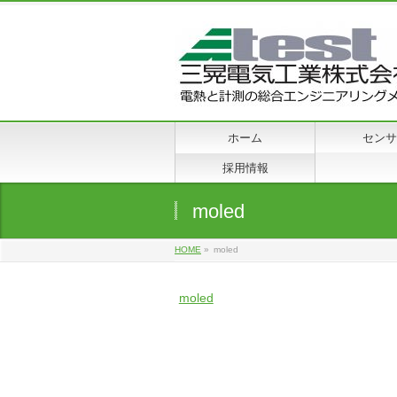
ホーム
センサ
採用情報
moled
HOME
»
moled
moled