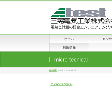
ホーム
センサ
採用情報
micro-tecnical
HOME
»
micro-tecnical
micro-tecnical