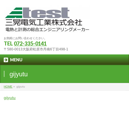
お気軽にお問い合わせください。
TEL
072-335-0141
〒580-0013大阪府松原市丹南6丁目498-1
MENU
gijyutu
HOME
»
gijyutu
gijyutu