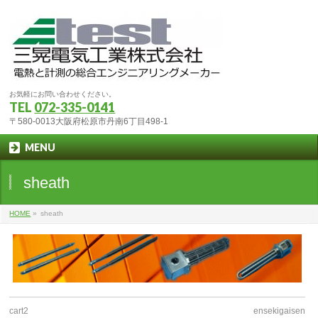
お気軽にお問い合わせください。
TEL
072-335-0141
〒580-0013大阪府松原市丹南6丁目498-1
MENU
sheath
HOME
»
sheath
cart2
ensekigaisen