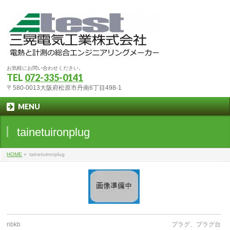
お気軽にお問い合わせください。
TEL
072-335-0141
〒580-0013大阪府松原市丹南6丁目498-1
MENU
tainetuironplug
HOME
»
tainetuironplug
nbkb
プラグ、プラグ台