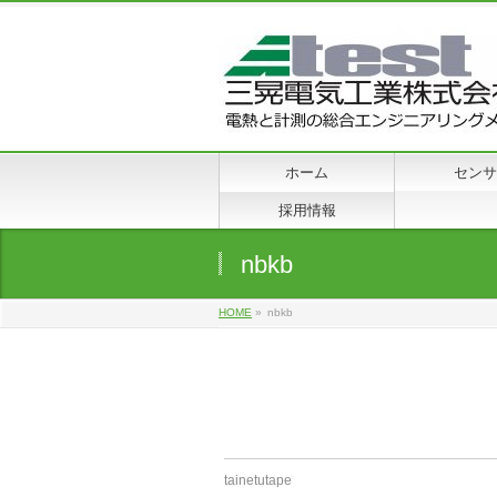
ホーム
センサ
採用情報
nbkb
HOME
»
nbkb
tainetutape